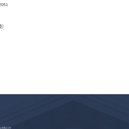
051
委）
edu.cn