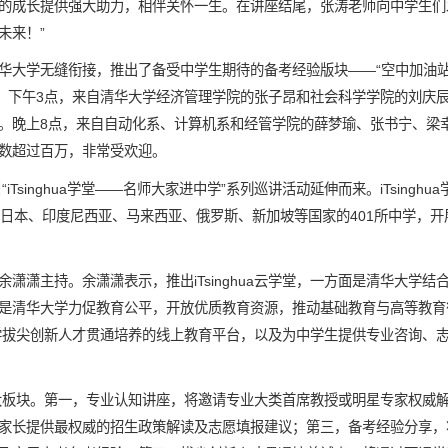
的成长提供强大助力，相伴关怀一生。在讲座结尾，张涛老师向中学生们
未来！”
华大学无缝衔接，推出了备受中学生期待的备考经验版块——“空中加油站”
”。下午3点，来自清华大学经济管理学院的张子昂和社会科学学院的刘庆
。晚上8点，来自自动化系、计算机系和经管学院的薛梦瑜、张书宁、梁
数超过百万，非常受欢迎。
目“iTsinghua学堂——名师大家进中学”系列巡讲活动延伸而来。iTsingh
日本、印度尼西亚、马来西亚、俄罗斯、新加坡等国家的401所中学，开
潇潇主持。余潇潇表示，推出iTsinghua云学堂，一方面是清华大学
是清华大学力促教育公平，开放优质教育资源，推动基础教育与高等教育
大学中学拔尖创新人才贯通培养的线上教育平台，以及为中学生提供专业咨询
设置四大板块。第一，专业认知讲座，将邀请专业大类首席教授或明星专家权
家长提供最权威的招生政策解读及志愿填报建议；第三，备考经验分享，将