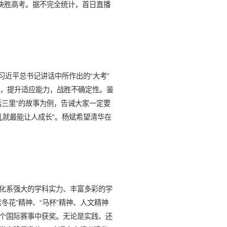
决胜高考。据不完全统计，首日直播
用习近平总书记讲话中所作出的“大考”
”，提升适应能力，战胜不确定性。鉴
三里”的故事为例，告诫大家一定要
儿就最能让人成长”。杨斌希望清华在
化系强大的学科实力、丰富多彩的学
花”精神、“马杯”精神、人文精神
个国际赛事中获奖。无论是实践、还