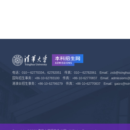
电话：010－62770334，62782051 传真：010－62782061 Email：zsb@tsinghua.
国际招生事务：+86-10-62783100 传真：+86-10-62770837 Email：admissions@tsi
港澳台招生事务：+86-10-62799279 传真：+86-10-62770837 Email：gatzs@tsing