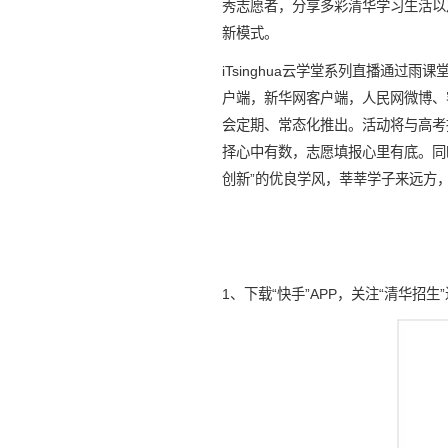
秀志愿者，分享多彩清华学习生活以
新模式。
iTsinghua云学堂系列直播通
户端，新华网客户端，人民网微博、客
会定期、常态化推出。活动将与高考
择心中有数，志愿填报心里有底。同
创新”的优良学风，莘莘学子来远方
1、下载“快手”APP，关注“清华招生