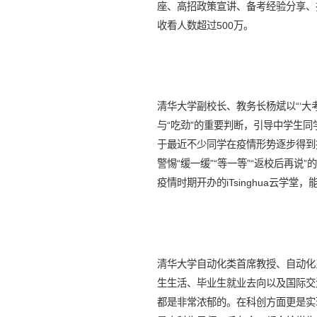
座、高招政策宣讲、备考经验分享、
收看人数超过500万。
清华大学副校长、教务长杨斌以“‘大考
与“吃劲”的重要判断，引导中学生同
于最近不少同学在疫情形势逐步得到
警惕“缓一缓”“等一等”“返校后再
疫情时期开办的iTsinghua云
清华大学自动化类首席教授、自动化
生生活、毕业生就业去向以及国际交
都是非常浓郁的。在科创方面更是实