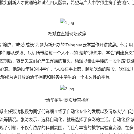
拔尖创新人才贯通培养试点四大版块，希望与广大中学师生携手战“疫”、
杨斌在直播现场致辞
’熔炉，‘吃劲’成长”为题为新开办的iTsinghua云学堂作开讲致辞。他引
学们要从逆境、危机所带给每一个人不同的“熔炉”淬炼中，学会“创建意义
控制后，容易失去耐心产生浮躁的苗头，杨斌以泰山半腰的一段平路“快活
说”的心态。他勉励年轻的同学们，“人须在事上磨，越是吃劲的阶段，吃住劲
学堂，能够成为更开放的清华拥抱和服务中学生的一个永久性的平台。
“清华招生”网页版直播间
系主任张涛教授为同学们详细介绍了自动化专业的发展以及清华大学自动
流等情况。张涛表示，选择自动化，就是选择了多彩的生活。自动化系“紫冬
现了引领，不仅有浓厚的科创氛围，而且有丰富的教学实验室资源，在多