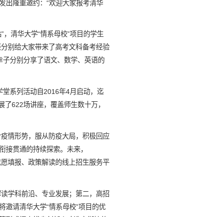
发出隆重邀约：“欢迎大家报考清华
，清华大学“情系母校”项目的学生
辰分别给大家带来了高考文科备考经验
幸子分别分享了语文、数学、英语的
ua学堂系列活动自2016年4月启动，迄
展了622场讲座，覆盖师生数十万，
结合疫情形势，服从防疫大局，积极回应
衔接贯通的持续探索。未来，
、志愿填报、政策解读的线上招生服务平
威解读学科前沿、专业发展；第二，高招
邀请清华大学“情系母校”项目的优